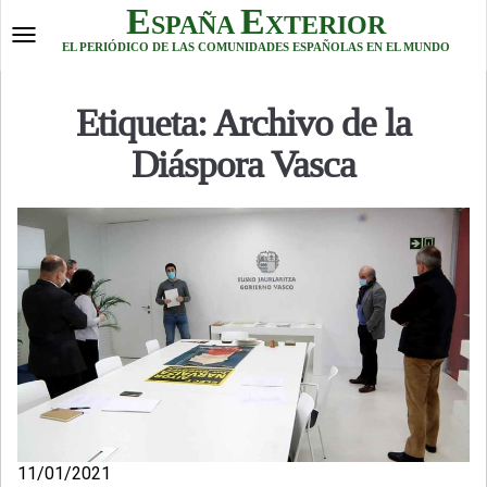
Skip
E
E
SPAÑA
XTERIOR
to
Toggle
EL PERIÓDICO DE LAS COMUNIDADES ESPAÑOLAS EN EL MUNDO
content
navigation
Etiqueta:
Archivo de la
Diáspora Vasca
11/01/2021