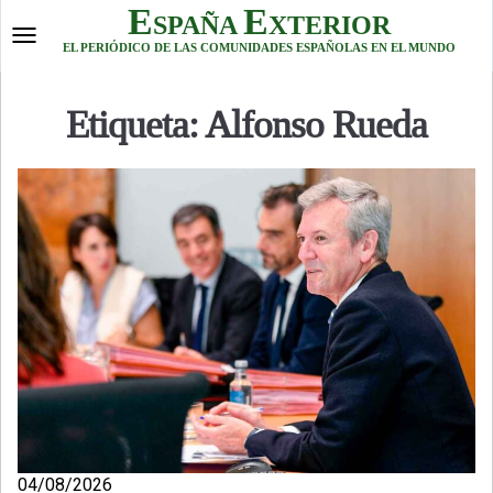
Skip
E
E
SPAÑA
XTERIOR
to
Toggle
EL PERIÓDICO DE LAS COMUNIDADES ESPAÑOLAS EN EL MUNDO
content
navigation
Etiqueta:
Alfonso Rueda
04/08/2026