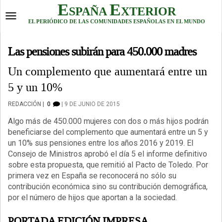
Skip
E
E
SPAÑA
XTERIOR
to
Toggle
EL PERIÓDICO DE LAS COMUNIDADES ESPAÑOLAS EN EL MUNDO
content
navigation
Las pensiones subirán para 450.000 madres
Un complemento que aumentará entre un
5 y un 10%
REDACCIÓN
0
9 DE JUNIO DE 2015
Algo más de 450.000 mujeres con dos o más hijos podrán
beneficiarse del complemento que aumentará entre un 5 y
un 10% sus pensiones entre los años 2016 y 2019. El
Consejo de Ministros aprobó el día 5 el informe definitivo
sobre esta propuesta, que remitió al Pacto de Toledo. Por
primera vez en España se reconocerá no sólo su
contribución económica sino su contribución demográfica,
por el número de hijos que aportan a la sociedad.
PORTADA EDICIÓN IMPRESA