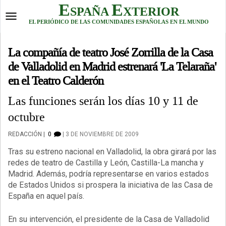
Skip
E
E
SPAÑA
XTERIOR
to
Toggle
EL PERIÓDICO DE LAS COMUNIDADES ESPAÑOLAS EN EL MUNDO
content
navigation
La compañía de teatro José Zorrilla de la Casa
de Valladolid en Madrid estrenará 'La Telaraña'
en el Teatro Calderón
Las funciones serán los días 10 y 11 de
octubre
REDACCIÓN
0
3 DE NOVIEMBRE DE 2009
Tras su estreno nacional en Valladolid, la obra girará por las
redes de teatro de Castilla y León, Castilla-La mancha y
Madrid. Además, podría representarse en varios estados
de Estados Unidos si prospera la iniciativa de las Casa de
España en aquel país.
En su intervención, el presidente de la Casa de Valladolid