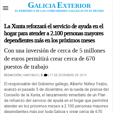
Skip
G
E
ALICIA
XTERIOR
to
Toggle
EL PERIÓDICO DE LAS COMUNIDADES GALLEGAS EN EL MUNDO
content
navigation
La Xunta reforzará el servicio de ayuda en el
hogar para atender a 2.100 personas mayores
dependientes más en los próximos meses
Con una inversión de cerca de 5 millones
de euros permitirá crear cerca de 670
puestos de trabajo
REDACCIÓN
SANTIAGO
0
17 DE DICIEMBRE DE 2019
El responsable del Gobierno gallego, Alberto Núñez Feijóo,
avanzó el pasado 5 de diciembre, en la rueda de prensa del
Consello de la Xunta, el lanzamiento inmediato de un Plan
de refuerzo del servicio de ayuda en el hogar que permitirá
atender en los próximos meses a 2.100 personas mayores
dependientes más por toda Galicia y crear cerca de 670