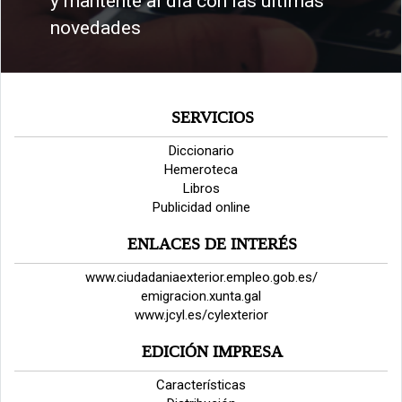
y mantente al día con las últimas
novedades
SERVICIOS
Diccionario
Hemeroteca
Libros
Publicidad online
ENLACES DE INTERÉS
www.ciudadaniaexterior.empleo.gob.es/
emigracion.xunta.gal
www.jcyl.es/cylexterior
EDICIÓN IMPRESA
Características